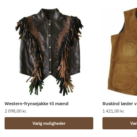
Western-frynsejakke til mænd
Ruskind læder 
2 098,00
kr.
1 421,00
kr.
Dette
Dette
Vælg muligheder
Væl
vare
vare
har
har