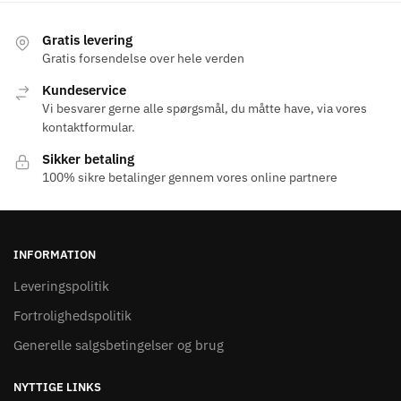
flere
flere
varianter.
varianter.
Gratis levering
Mulighederne
Mulighederne
Gratis forsendelse over hele verden
kan
kan
Kundeservice
vælges
vælges
Vi besvarer gerne alle spørgsmål, du måtte have, via vores
på
på
kontaktformular.
varesiden
varesiden
Sikker betaling
100% sikre betalinger gennem vores online partnere
INFORMATION
Leveringspolitik
Fortrolighedspolitik
Generelle salgsbetingelser og brug
NYTTIGE LINKS