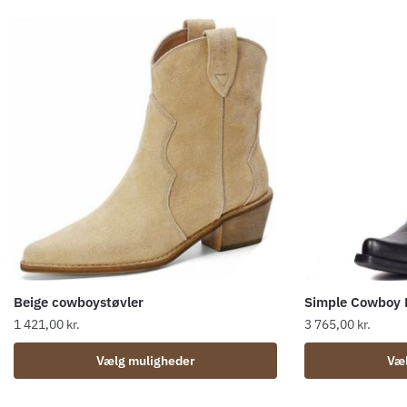
Beige cowboystøvler
Simple Cowboy 
1 421,00
kr.
3 765,00
kr.
Dette
Dette
Vælg muligheder
Væl
vare
vare
har
har