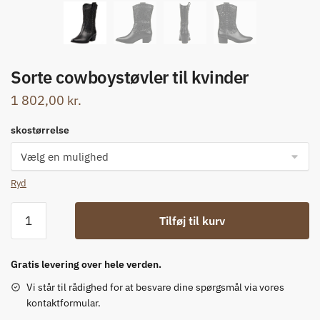
Sorte cowboystøvler til kvinder
1 802,00
kr.
skostørrelse
Ryd
Sorte
Tilføj til kurv
cowboystøvler
til
kvinder
Gratis levering over hele verden.
antal
Vi står til rådighed for at besvare dine spørgsmål via vores
kontaktformular.