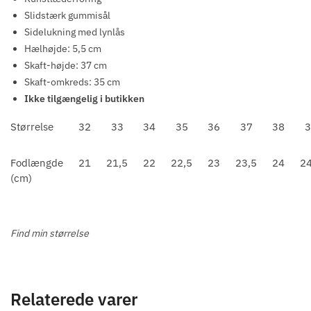
Slidstærk gummisål
Sidelukning med lynlås
Hælhøjde: 5,5 cm
Skaft-højde: 37 cm
Skaft-omkreds: 35 cm
Ikke tilgængelig i butikken
Størrelse
32
33
34
35
36
37
38
3
Fodlængde
21
21,5
22
22,5
23
23,5
24
24
(cm)
Find min størrelse
Relaterede varer