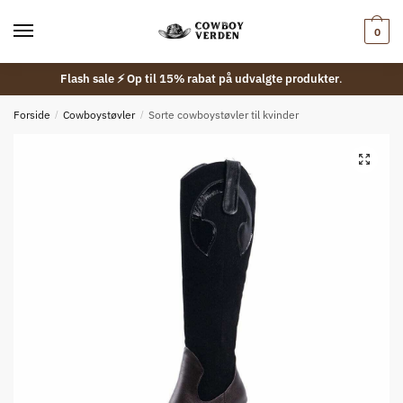
Skip
Skip
to
to
0
navigation
content
Flash sale ⚡ Op til 15% rabat på udvalgte produkter
.
Forside
/
Cowboystøvler
/
Sorte cowboystøvler til kvinder
🔍