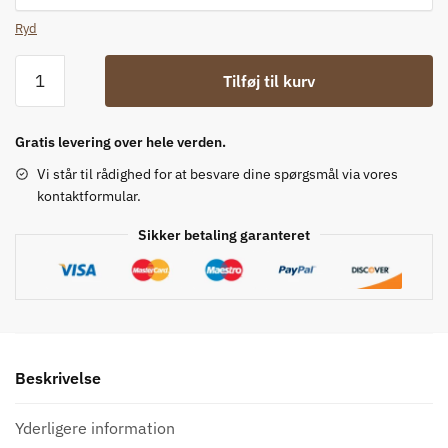
Ryd
Sorte
Tilføj til kurv
cowboystøvler
til
kvinder
Gratis levering over hele verden.
antal
Vi står til rådighed for at besvare dine spørgsmål via vores
kontaktformular.
Sikker betaling garanteret
Beskrivelse
Yderligere information