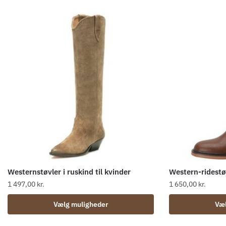
Westernstøvler i ruskind til kvinder
Western-ridestøv
1 497,00
kr.
1 650,00
kr.
Dette
Dette
Vælg muligheder
Væl
vare
vare
har
har