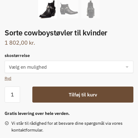
Sorte cowboystøvler til kvinder
1 802,00
kr.
skostørrelse
Ryd
Sorte
Tilføj til kurv
cowboystøvler
til
kvinder
Gratis levering over hele verden.
antal
Vi står til rådighed for at besvare dine spørgsmål via vores
kontaktformular.