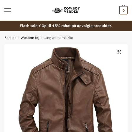
Skip
Skip
to
to
0
navigation
content
Flash sale ⚡ Op til 15% rabat på udvalgte produkter
.
Forside
/
Western tøj
/
Lang westernjakke
🔍