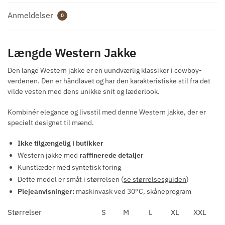
Anmeldelser
0
Længde Western Jakke
Den lange Western jakke er en uundværlig klassiker i cowboy-
verdenen. Den er håndlavet og har den karakteristiske stil fra det
vilde vesten med dens unikke snit og læderlook.
Kombinér elegance og livsstil med denne Western jakke, der er
specielt designet til mænd.
Ikke tilgængelig i butikker
Western jakke med
raffinerede detaljer
Kunstlæder med syntetisk foring
Dette model er småt i størrelsen (
se størrelsesguiden
)
Plejeanvisninger:
maskinvask ved 30°C, skåneprogram
Størrelser
S
M
L
XL
XXL