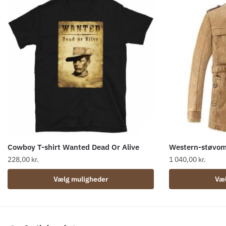
Cowboy T-shirt Wanted Dead Or Alive
Western-støvom
228,00
kr.
1 040,00
kr.
Dette
Dette
Vælg muligheder
Væl
vare
vare
har
har
flere
flere
varianter.
varianter.