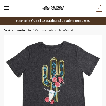
Skip
Skip
to
to
0
navigation
content
Flash sale ⚡ Op til 15% rabat på udvalgte produkter
.
Forside
/
Western tøj
/
Kaktuslandets cowboy-T-shirt