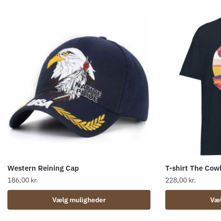
Western Reining Cap
T-shirt The Cow
186,00
kr.
228,00
kr.
Dette
Dette
Vælg muligheder
Væl
vare
vare
har
har