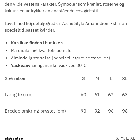
den vilde vestens karakter. Symboler som kraniet, roserne og
kaktussen udtrykker en enestående cowgirl-stil.
Lavet med høj detaljegrad er Vache Style Amérindien t-shirten
specielt tilpasset kvinder.
Kan ikke findes i butikken
Materiale: høj kvalitets bomuld
Almindelig størrelse (
henvis til størrelsestabellen
)
Vaskeanvisning:
maskinvask ved 30°C
Størrelser
S
M
L
XL
Længde (cm)
60
61
62
63
Bredde omkring brystet (cm)
90
92
96
98
størrelse
S, M, L, XL