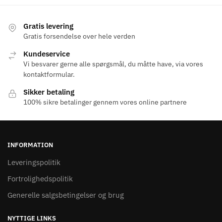
flere
flere
varianter.
varianter.
Gratis levering
Mulighederne
Mulighederne
Gratis forsendelse over hele verden
kan
kan
Kundeservice
vælges
vælges
Vi besvarer gerne alle spørgsmål, du måtte have, via vores
på
på
kontaktformular.
varesiden
varesiden
Sikker betaling
100% sikre betalinger gennem vores online partnere
INFORMATION
Leveringspolitik
Fortrolighedspolitik
Generelle salgsbetingelser og brug
NYTTIGE LINKS