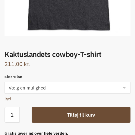
Kaktuslandets cowboy-T-shirt
211,00
kr.
størrelse
Ryd
Kaktuslandets
Tilføj til kurv
cowboy-
T-
shirt
Gratis levering over hele verden.