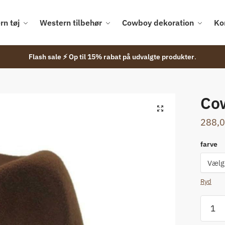
rn tøj
Western tilbehør
Cowboy dekoration
Ko
Flash sale ⚡ Op til 15% rabat på udvalgte produkter
.
Cow
🔍
288,
farve
Ryd
Cowbo
i