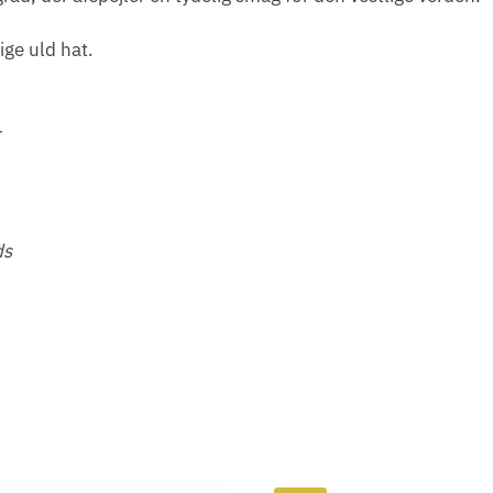
ge uld hat.
r
ds