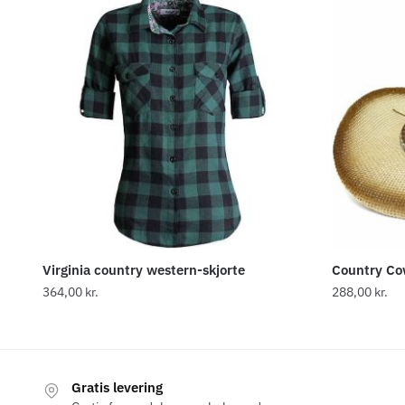
Virginia country western-skjorte
Country Cow
364,00
kr.
288,00
kr.
Dette
Dette
vare
vare
har
har
Gratis levering
flere
flere