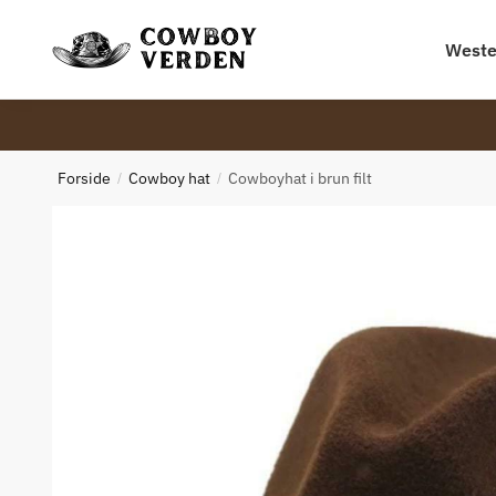
Skip
Skip
to
to
Weste
navigation
content
Forside
Cowboy hat
Cowboyhat i brun filt
/
/