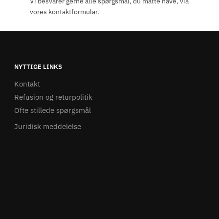
Vi besvarer gerne alle spørgsmål, du måtte have, via
vores kontaktformular.
ne
NYTTIGE LINKS
Kontakt
Refusion og returpolitik
Ofte stillede spørgsmål
Juridisk meddelelse