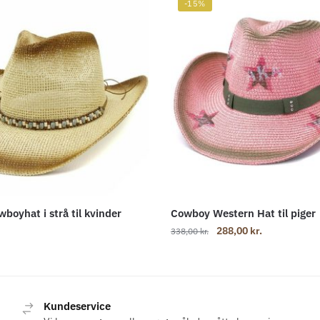
-15%
boyhat i strå til kvinder
Cowboy Western Hat til piger
Den
Den
288,00
kr.
338,00
kr.
oprindelige
aktuelle
pris
pris
var:
er:
338,00 kr..
288,00 kr..
Kundeservice