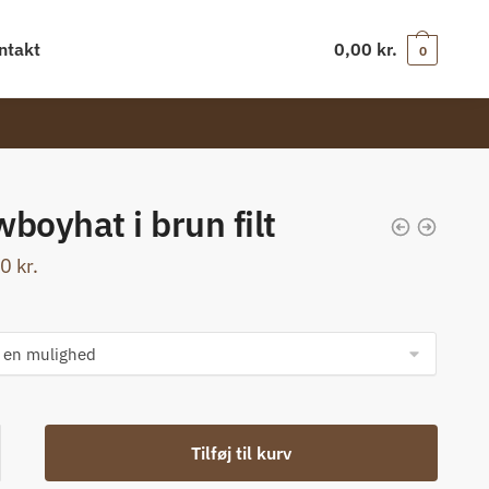
ntakt
0,00
kr.
0
boyhat i brun filt
00
kr.
yhat
Tilføj til kurv