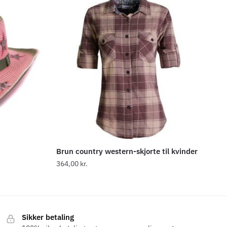
Brun country western-skjorte til kvinder
364,00
kr.
Dette
vare
har
Sikker betaling
flere