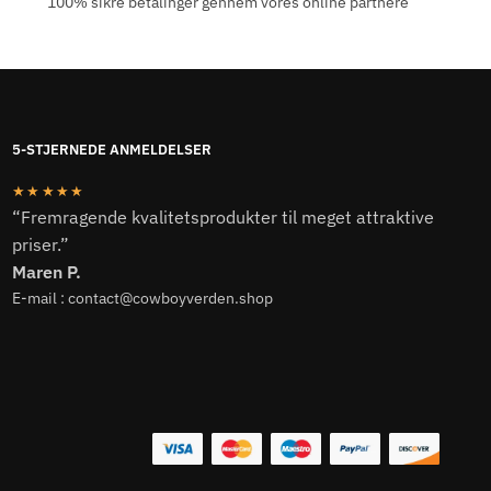
100% sikre betalinger gennem vores online partnere
varianter.
Mulighederne
kan
vælges
på
varesiden
5-STJERNEDE ANMELDELSER
★★★★★
“Fremragende kvalitetsprodukter til meget attraktive
priser.”
Maren P.
E-mail : contact@cowboyverden.shop