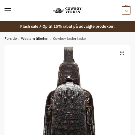
Skip
Skip
to
to
0
navigation
content
Flash sale ⚡ Op til 15% rabat på udvalgte produkter
.
Forside
/
Western tilbehør
/
Cowboy læder taske
🔍