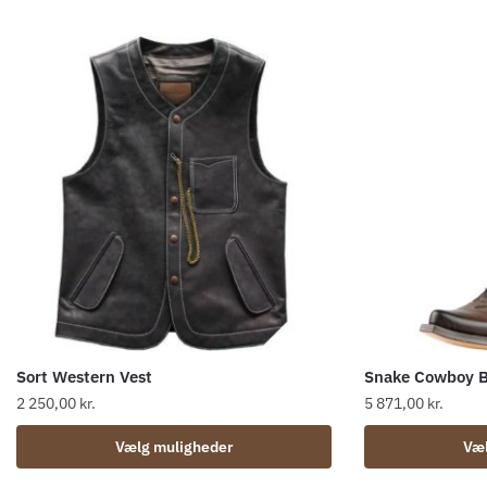
Sort Western Vest
Snake Cowboy B
2 250,00
kr.
5 871,00
kr.
Dette
Dette
Vælg muligheder
Væl
vare
vare