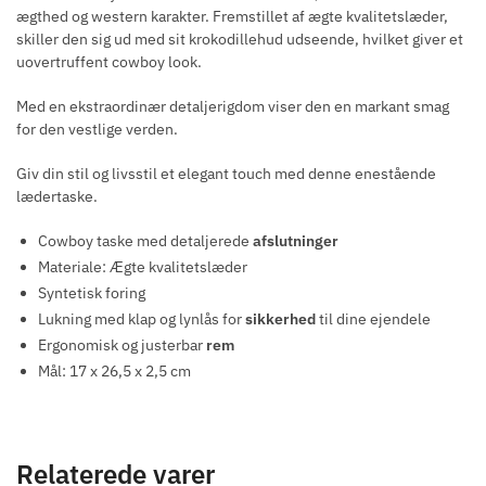
ægthed og western karakter. Fremstillet af ægte kvalitetslæder,
skiller den sig ud med sit krokodillehud udseende, hvilket giver et
uovertruffent cowboy look.
Med en ekstraordinær detaljerigdom viser den en markant smag
for den vestlige verden.
Giv din stil og livsstil et elegant touch med denne enestående
lædertaske.
Cowboy taske med detaljerede
afslutninger
Materiale: Ægte kvalitetslæder
Syntetisk foring
Lukning med klap og lynlås for
sikkerhed
til dine ejendele
Ergonomisk og justerbar
rem
Mål: 17 x 26,5 x 2,5 cm
Relaterede varer