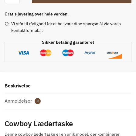
var:
er:
taske
558,00 kr..
474,00 kr..
antal
Gratis levering over hele verden.
Vi står til rådighed for at besvare dine spørgsmål via vores
kontaktformular.
Sikker betaling garanteret
Beskrivelse
Anmeldelser
0
Cowboy Lædertaske
Denne cowboy lædertaske er en unik model, der kombinerer