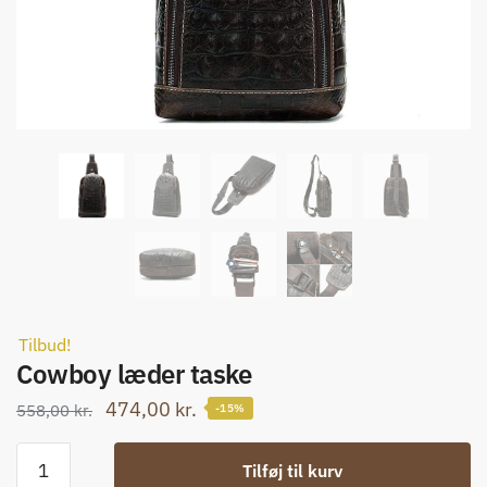
Tilbud!
Cowboy læder taske
Den
Den
474,00
kr.
558,00
kr.
-15%
oprindelige
aktuelle
Cowboy
pris
pris
Tilføj til kurv
læder