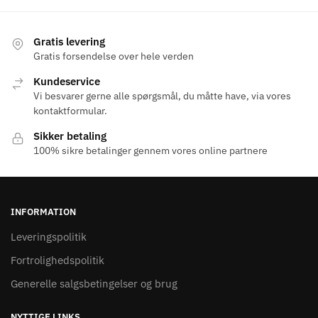
har
har
flere
flere
varianter.
varianter.
Gratis levering
Mulighederne
Mulighederne
Gratis forsendelse over hele verden
kan
kan
Kundeservice
vælges
vælges
Vi besvarer gerne alle spørgsmål, du måtte have, via vores
på
på
kontaktformular.
varesiden
varesiden
Sikker betaling
100% sikre betalinger gennem vores online partnere
INFORMATION
Leveringspolitik
Fortrolighedspolitik
Generelle salgsbetingelser og brug
NYTTIGE LINKS