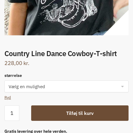
Country Line Dance Cowboy-T-shirt
228,00
kr.
størrelse
Ryd
Country
Tilføj til kurv
Line
Dance
Cowboy-
Gratis levering over hele verden.