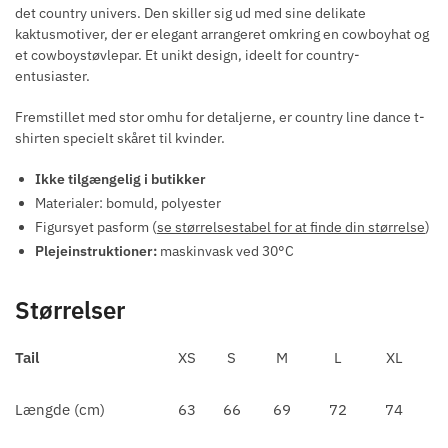
det country univers. Den skiller sig ud med sine delikate
kaktusmotiver, der er elegant arrangeret omkring en cowboyhat og
et cowboystøvlepar. Et unikt design, ideelt for country-
entusiaster.
Fremstillet med stor omhu for detaljerne, er country line dance t-
shirten specielt skåret til kvinder.
Ikke tilgængelig i butikker
Materialer: bomuld, polyester
Figursyet pasform (
se størrelsestabel for at finde din størrelse
)
Plejeinstruktioner:
maskinvask ved 30°C
Størrelser
Tail
XS
S
M
L
XL
Længde (cm)
63
66
69
72
74