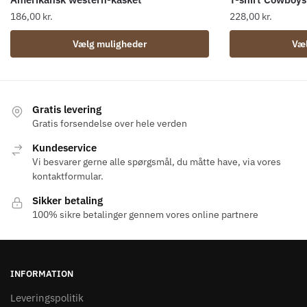
186,00
kr.
228,00
kr.
Dette
Dette
Vælg muligheder
Væl
vare
vare
har
har
flere
flere
varianter.
varianter.
Gratis levering
Mulighederne
Mulighederne
Gratis forsendelse over hele verden
kan
kan
Kundeservice
vælges
vælges
Vi besvarer gerne alle spørgsmål, du måtte have, via vores
på
på
kontaktformular.
varesiden
varesiden
Sikker betaling
100% sikre betalinger gennem vores online partnere
INFORMATION
Leveringspolitik