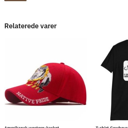
Relaterede varer
Amerikansk western-kasket
T-shirt Cowboys