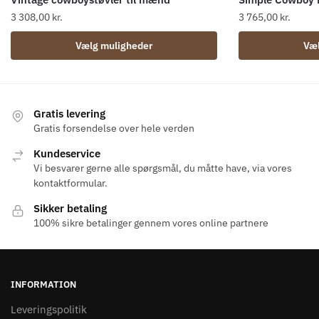
3 308,00
kr.
3 765,00
kr.
Dette
Dette
Vælg muligheder
Væl
vare
vare
har
har
flere
flere
varianter.
varianter.
Gratis levering
Mulighederne
Mulighederne
Gratis forsendelse over hele verden
kan
kan
Kundeservice
vælges
vælges
Vi besvarer gerne alle spørgsmål, du måtte have, via vores
på
på
kontaktformular.
varesiden
varesiden
Sikker betaling
100% sikre betalinger gennem vores online partnere
INFORMATION
Leveringspolitik