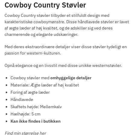
Cowboy Country Støvler
Cowboy Country støvler tilbyder et stilfuldt design med
karakteristiske cowboymønstre. Disse håndlavede støvler er lavet
af ægte læder af høj kvalitet, og de adskiller sig ved deres
charmerende og elegante udskæringer.
Med deres ekstraordinære detaljer viser disse støvler tydeligt en
passion for western-kulturen.
Opnå elegance og en livsstil med disse unikke westernstøvler.
Cowboy støvler med
omhyggelige detaljer
Materiale: Ægte læder af høj kvalitet
Foring af ægte læder
Håndlavede
Skaftets højde: Mellemkalv
Hælhøjde: 5 cm
Kan ikke findes i butikken
Find min størrelse her