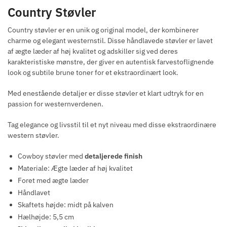
Country Støvler
Country støvler er en unik og original model, der kombinerer
charme og elegant westernstil. Disse håndlavede støvler er lavet
af ægte læder af høj kvalitet og adskiller sig ved deres
karakteristiske mønstre, der giver en autentisk farvestoflignende
look og subtile brune toner for et ekstraordinært look.
Med enestående detaljer er disse støvler et klart udtryk for en
passion for westernverdenen.
Tag elegance og livsstil til et nyt niveau med disse ekstraordinære
western støvler.
Cowboy støvler med
detaljerede finish
Materiale: Ægte læder af høj kvalitet
Foret med ægte læder
Håndlavet
Skaftets højde: midt på kalven
Hælhøjde: 5,5 cm