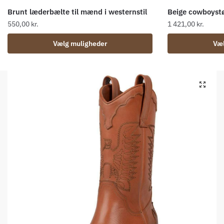
Brunt læderbælte til mænd i westernstil
Beige cowboystø
550,00
kr.
1 421,00
kr.
Dette
Dette
Vælg muligheder
Væl
vare
vare
har
har
flere
flere
🔍
varianter.
varianter.
Mulighederne
Mulighederne
kan
kan
vælges
vælges
på
på
varesiden
varesiden