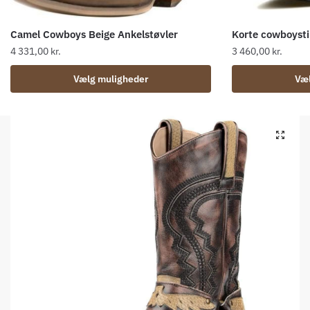
Camel Cowboys Beige Ankelstøvler
Korte cowboysti
4 331,00
kr.
3 460,00
kr.
Dette
Dette
Vælg muligheder
Væl
vare
vare
har
har
flere
flere
🔍
varianter.
varianter.
Mulighederne
Mulighederne
kan
kan
vælges
vælges
på
på
varesiden
varesiden