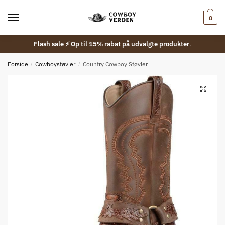
Skip
Skip
to
to
0
navigation
content
Flash sale ⚡ Op til 15% rabat på udvalgte produkter
.
Forside
/
Cowboystøvler
/
Country Cowboy Støvler
🔍