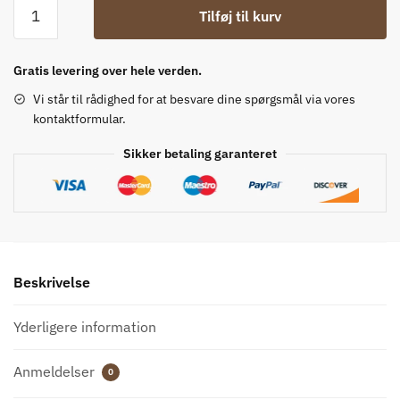
Country
Tilføj til kurv
Cowboy
Støvler
antal
Gratis levering over hele verden.
Vi står til rådighed for at besvare dine spørgsmål via vores
kontaktformular.
Sikker betaling garanteret
Beskrivelse
Yderligere information
Anmeldelser
0